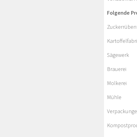
Folgende Pr
Zuckerrüb
Kartoffe
Sägewer
Brauere
Molkere
Mühle
Verpacku
Kompostprod