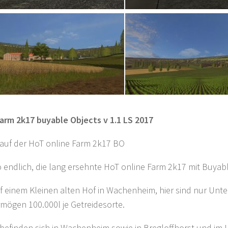
arm 2k17 buyable Objects v 1.1 LS 2017
uf der HoT online Farm 2k17 BO
lso endlich, die lang ersehnte HoT online Farm 2k17 mit Buya
uf einem Kleinen alten Hof in Wachenheim, hier sind nur Unt
mögen 100.000l je Getreidesorte.
efinden sich in Wachenheim sowie in Bregloffhorst und im 