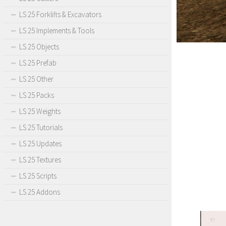
LS 25 Forklifts & Excavators
LS 25 Implements & Tools
LS 25 Objects
LS 25 Prefab
LS 25 Other
LS 25 Packs
LS 25 Weights
LS 25 Tutorials
LS 25 Updates
LS 25 Textures
LS 25 Scripts
LS 25 Addons