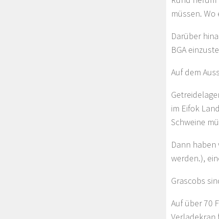
müssen. Wo e
Darüber hinau
BGA einzuste
Auf dem Auss
Getreidelage
im Eifok Lan
Schweine müs
Dann haben w
werden.), ei
Grascobs sin
Auf über 70 
Verladekran