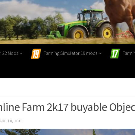
r 22 Mods
Farming Simulator 19 mods
Farmi
line Farm 2k17 buyable Object
ARCH 8, 2018