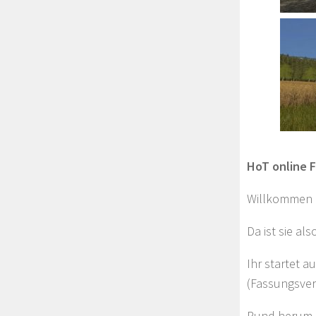
HoT online F
Willkommen a
Da ist sie a
Ihr startet a
(Fassungsver
Rund herum b