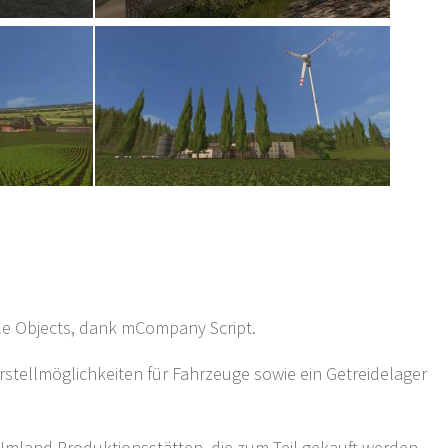
ble Objects, dank mCompany Script.
erstellmöglichkeiten für Fahrzeuge sowie ein Getreidelager
Umland Produktionsstätten, die zum Teil gekauft werden