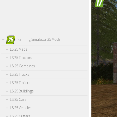
Farming Simulator 25 Mods
LS 25 Maps
LS 25 Tractors
LS 25 Combines
LS 25 Trucks
LS 25 Trailers
LS 25 Buildings
LS 25 Cars
LS 25 Vehicles
LS 25 Cutters