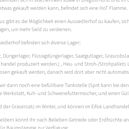
twas gekauft werden kann, befindet sich eine HoT Flamme.
s gibt es die Möglichkeit einen Aussiedlerhof zu kaufen, si
igen, um mehr Geld zu verdienen.
iedlerhof befinden sich diverse Lager:
r, Düngerlager, Flüssigdüngerlager, Saatgutlager, Grascobsl
dhandel produziert werden.) , Heu- und Stroh-/Strohpallets 
sen gekauft werden, danach wird dort aber nicht automati
ir dann noch eine befüllbare Tankstelle (Sprit kann bei d
ne Werkstatt, Kuh- und Schweinefuttermischer, und einen Gül
d der Grasersatz im Winter, und können im Eifok Landhandel
Feldern könnt Ihr nach Belieben Getreide oder Erdfrüchte anb
 für Baumstämme zur Verfügung.