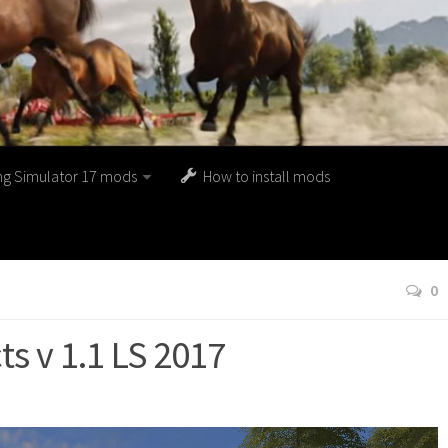
ng Simulator 17 mods
How to install mods
0
s v 1.1 LS 2017