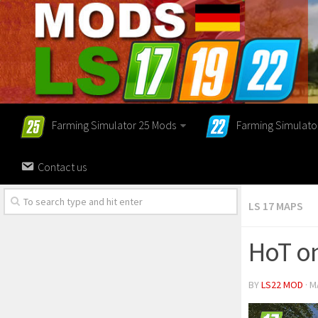
Farming Simulator 25 Mods
Farming Simulato
Contact us
LS 17 MAPS
HoT on
BY
LS22 MOD
· M