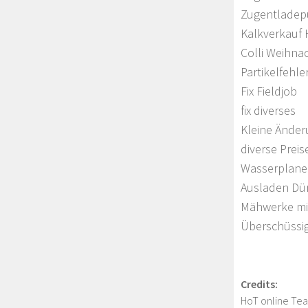
Zugentladepu
Kalkverkauf 
Colli Weihna
Partikelfehl
Fix Fieldjob
fix diverses
Kleine Ände
diverse Prei
Wasserplane 
Ausladen Dün
Mähwerke mit
Überschüssig
Credits:
HoT online Te