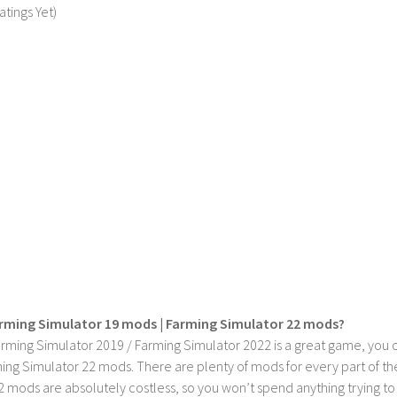
atings Yet)
rming Simulator 19 mods | Farming Simulator 22 mods?
rming Simulator 2019 / Farming Simulator 2022 is a great game, you c
ing Simulator 22 mods. There are plenty of mods for every part of th
2 mods are absolutely costless, so you won’t spend anything trying t