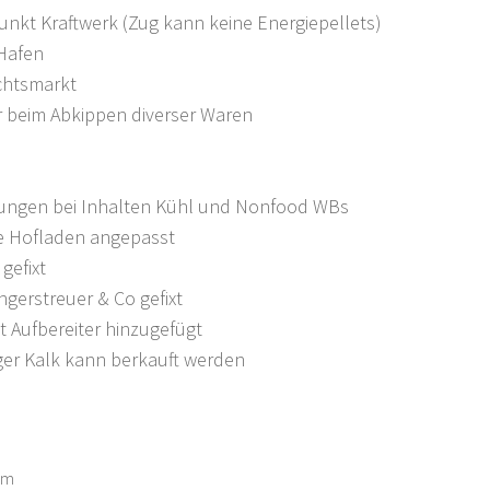
nkt Kraftwerk (Zug kann keine Energiepellets)
Hafen
chtsmarkt
er beim Abkippen diverser Waren
rungen bei Inhalten Kühl und Nonfood WBs
se Hofladen angepasst
gefixt
gerstreuer & Co gefixt
 Aufbereiter hinzugefügt
er Kalk kann berkauft werden
am