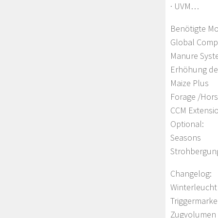
· UVM…
Benötigte M
Global Com
Manure Syste
Erhöhung des
Maize Plus
Forage /Hors
CCM Extensi
Optional:
Seasons
Strohbergun
Changelog:
Winterleucht
Triggermarker
Zugvolumen 