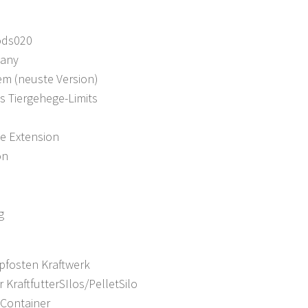
ods020
pany
m (neuste Version)
 Tiergehege-Limits
e Extension
on
g
pfosten Kraftwerk
 KraftfutterSIlos/PelletSilo
Container