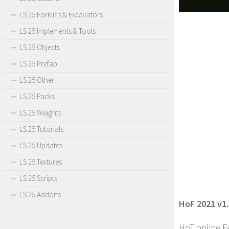
LS 25 Forklifts & Excavators
LS 25 Implements & Tools
LS 25 Objects
LS 25 Prefab
LS 25 Other
LS 25 Packs
LS 25 Weights
LS 25 Tutorials
LS 25 Updates
LS 25 Textures
LS 25 Scripts
LS 25 Addons
HoF 2021 v1.
HoT online F