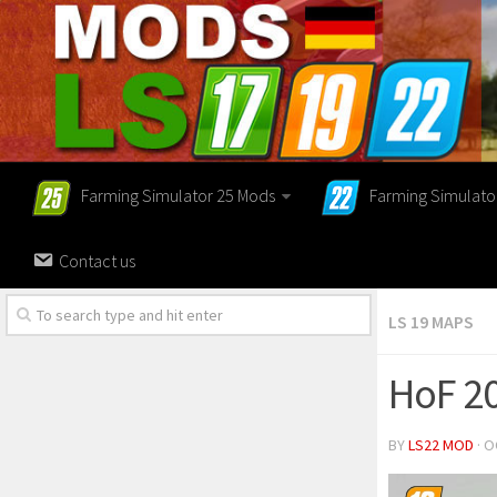
Farming Simulator 25 Mods
Farming Simulato
Contact us
LS 19 MAPS
HoF 20
BY
LS22 MOD
· O