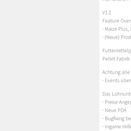
V1.1
Feature Over
· Maize Plus
· (Neue) Pro
Futtermittel
Pellet Fabrik
Achtung alle
· Events über
Das Lohnunter
· Preise Ang
· Neue PDA
· Bugfixing 
· Ingame Hil