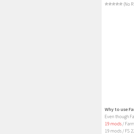
(No R
Why to use Fa
Even though Fa
19 mods
/ Farm
19 mods / FS 2