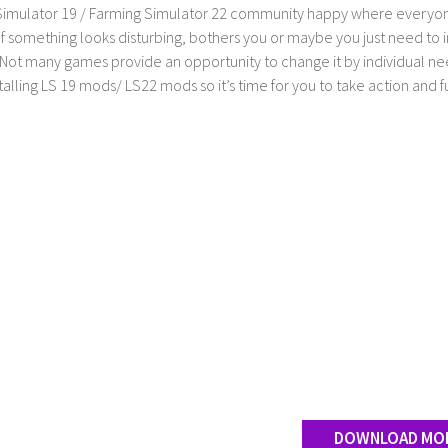
imulator 19 / Farming Simulator 22 community happy where everyone h
If something looks disturbing, bothers you or maybe you just need to
Not many games provide an opportunity to change it by individual nee
stalling LS 19 mods/ LS22 mods so it’s time for you to take action and fu
DOWNLOAD MO