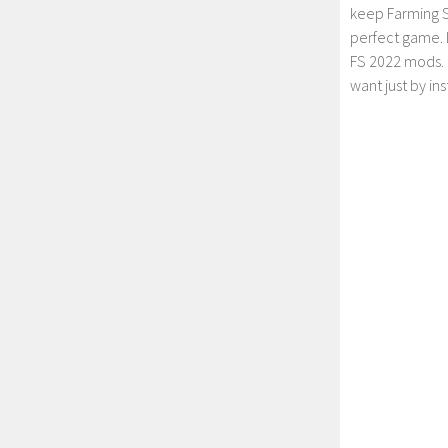
keep Farming S
perfect game. 
FS 2022 mods. 
want just by in