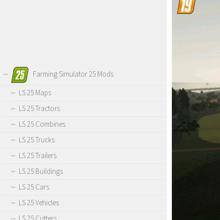
Farming Simulator 25 Mods
LS 25 Maps
LS 25 Tractors
LS 25 Combines
LS 25 Trucks
LS 25 Trailers
LS 25 Buildings
LS 25 Cars
LS 25 Vehicles
LS 25 Cutters